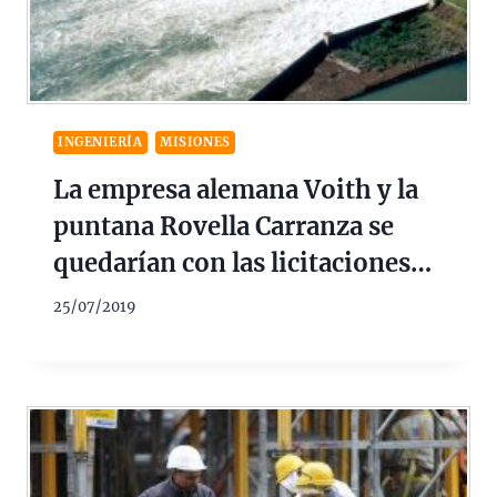
INGENIERÍA
MISIONES
La empresa alemana Voith y la
puntana Rovella Carranza se
quedarían con las licitaciones
de Aña Cuá
25/07/2019