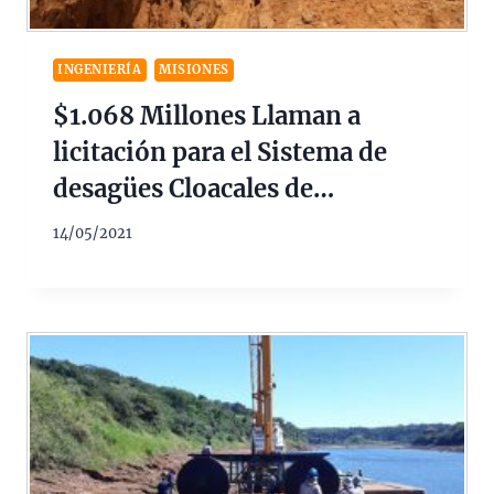
INGENIERÍA
MISIONES
$1.068 Millones Llaman a
licitación para el Sistema de
desagües Cloacales de
Aristóbulo del Valle Misiones
14/05/2021