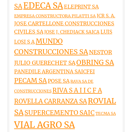
EDECA SA
SA
ELEPRINT SA
JCR S. A.
EMPRESA CONSTRUCTORA PILATTI SA
JOSE CARTELLONE CONSTRUCCIONES
CIVILES SA
LUIS
JOSE J. CHEDIACK SAICA
MUNDO
LOSI S A
CONSTRUCCIONES SA
NESTOR
OBRING SA
JULIO GUERECHET SA
PANEDILE ARGENTINA SAICFEI
PECAM SA
POSE SA
RAVA SA DE
RIVA S A I I C F A
CONSTRUCCIONES
ROVIAL
ROVELLA CARRANZA SA
SA
SUPERCEMENTO SAIC
TECMA SA
VIAL AGRO SA