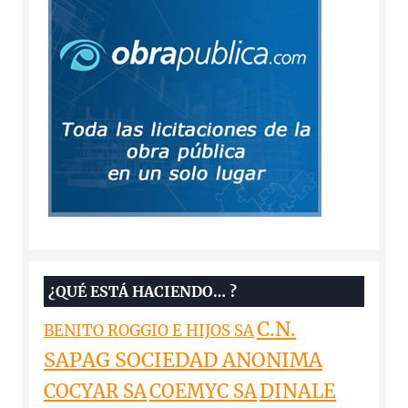
¿QUÉ ESTÁ HACIENDO… ?
C.N.
BENITO ROGGIO E HIJOS SA
SAPAG SOCIEDAD ANONIMA
DINALE
COCYAR SA
COEMYC SA