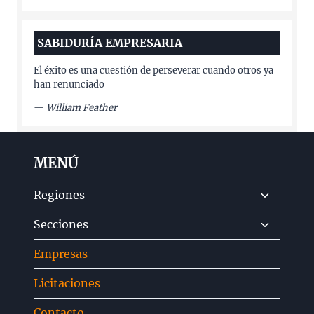
SABIDURÍA EMPRESARIA
El éxito es una cuestión de perseverar cuando otros ya
han renunciado
—
William Feather
MENÚ
Alternar
Regiones
menú
Alternar
Secciones
hijo
menú
Empresas
hijo
Licitaciones
Contacto