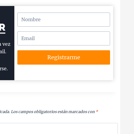
a vez
il.
Registrarme
rse.
icada.
Los campos obligatorios están marcados con
*