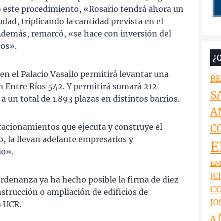
jo este procedimiento, «Rosario tendrá ahora un
udad, triplicando la cantidad prevista en el
Además, remarcó, «se hace con inversión del
cos».
¿
en el Palacio Vasallo permitirá levantar una
BE
n Entre Ríos 542. Y permitirá sumará 212
S
a un total de 1.893 plazas en distintos barrios.
A
tacionamientos que ejecuta y construye el
C
o, la llevan adelante empresarios y
E
io».
EM
JCR
rdenanza ya ha hecho posible la firma de diez
CO
strucción o ampliación de edificios de
JO
a UCR.
A