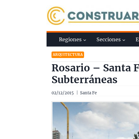
Saltar
al
contenido
Regiones
Secciones
E
ARQUITECTURA
Rosario – Santa 
Subterráneas
02/12/2015
Santa Fe