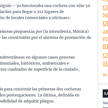
—siguió— ya funcionaba una cochera con sólo 50
C
ación para llegar a 212 lugares de
N
n de locales comerciales y oficinas».
O
ráneas propuestas por (la intendenta, Mónica)
AR
e las construidas por el sistema de promoción de
PO
RI
C
 subterráneas en algunos casos generan
S
rimoniales, históricos, ambientales e
os cuadrados de superficie de la ciudad»,
SA
io para construir las primeras dos cocheras
S
dos postergaciones. La última, definida en
ibilidad de adquirir pliegos.
Man
imp