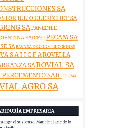
ONSTRUCCIONES SA
ESTOR JULIO GUERECHET SA
BRING SA
PANEDILE
PECAM SA
GENTINA SAICFEI
SE SA
RAVA SA DE CONSTRUCCIONES
VA S A I I C F A
ROVELLA
ROVIAL SA
ARRANZA SA
UPERCEMENTO SAIC
TECMA
VIAL AGRO SA
ABIDURÍA EMPRESARIA
tenga el suspenso. Maneje el arte de lo
redecible