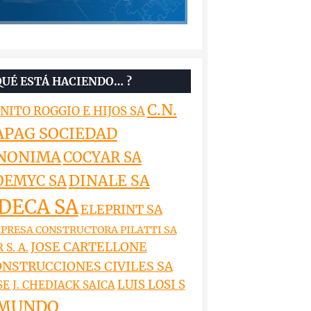
QUÉ ESTÁ HACIENDO… ?
C.N.
NITO ROGGIO E HIJOS SA
APAG SOCIEDAD
NONIMA
COCYAR SA
DINALE SA
OEMYC SA
DECA SA
ELEPRINT SA
PRESA CONSTRUCTORA PILATTI SA
JOSE CARTELLONE
 S. A.
NSTRUCCIONES CIVILES SA
LUIS LOSI S
SE J. CHEDIACK SAICA
MUNDO