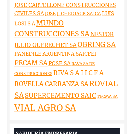
JOSE CARTELLONE CONSTRUCCIONES
CIVILES SA
LUIS
JOSE J. CHEDIACK SAICA
MUNDO
LOSI S A
CONSTRUCCIONES SA
NESTOR
OBRING SA
JULIO GUERECHET SA
PANEDILE ARGENTINA SAICFEI
PECAM SA
POSE SA
RAVA SA DE
RIVA S A I I C F A
CONSTRUCCIONES
ROVIAL
ROVELLA CARRANZA SA
SA
SUPERCEMENTO SAIC
TECMA SA
VIAL AGRO SA
SABIDURÍA EMPRESARIA