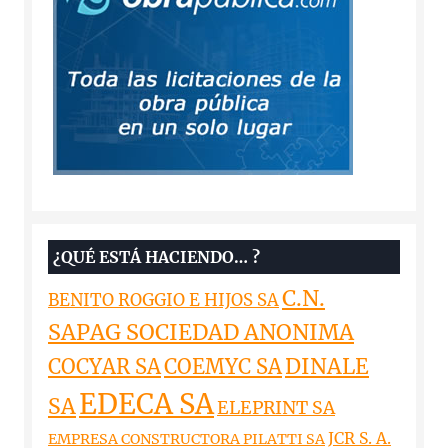
¿QUÉ ESTÁ HACIENDO… ?
C.N.
BENITO ROGGIO E HIJOS SA
SAPAG SOCIEDAD ANONIMA
DINALE
COCYAR SA
COEMYC SA
EDECA SA
SA
ELEPRINT SA
JCR S. A.
EMPRESA CONSTRUCTORA PILATTI SA