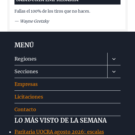
Fallas el 100% de los tiros que no haces.
—
Wayne Gretzky
MENÚ
Alternar
Regiones
menú
Alternar
Secciones
hijo
menú
Empresas
hijo
Licitaciones
Contacto
LO MÁS VISTO DE LA SEMANA
Paritaria UOCRA agosto 2026: escalas