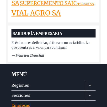
SA
SUPERCEMENTO SAIC
TECMA SA
VIAL AGRO SA
SABIDURÍA EMPRESARIA
El éxito no es definitivo, el fracaso no es fatídico. Lo
que cuenta es el valor para continuar
—
Winston Churchill
MENÚ
Alternar
Regiones
menú
Alternar
Secciones
hijo
menú
Empresas
hijo