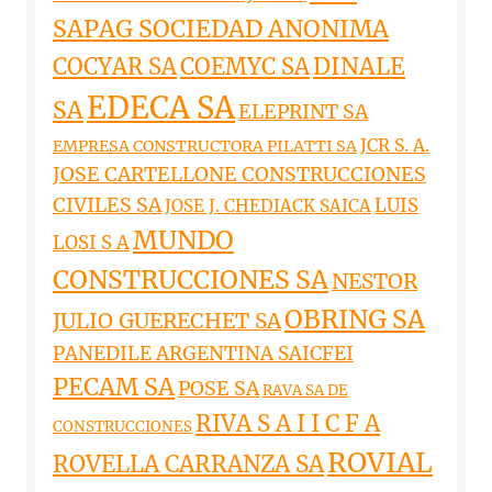
SAPAG SOCIEDAD ANONIMA
DINALE
COCYAR SA
COEMYC SA
EDECA SA
SA
ELEPRINT SA
JCR S. A.
EMPRESA CONSTRUCTORA PILATTI SA
JOSE CARTELLONE CONSTRUCCIONES
CIVILES SA
LUIS
JOSE J. CHEDIACK SAICA
MUNDO
LOSI S A
CONSTRUCCIONES SA
NESTOR
OBRING SA
JULIO GUERECHET SA
PANEDILE ARGENTINA SAICFEI
PECAM SA
POSE SA
RAVA SA DE
RIVA S A I I C F A
CONSTRUCCIONES
ROVIAL
ROVELLA CARRANZA SA