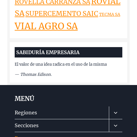
ROVIAL
ROVELLA CARRANZA SA
SA
SUPERCEMENTO SAIC
TECMA SA
VIAL AGRO SA
SABIDURÍA EMPRESARIA
El valor de una idea radica en el uso de la misma
—
Thomas Edison.
MENÚ
Alternar
Regiones
menú
Alternar
Secciones
hijo
menú