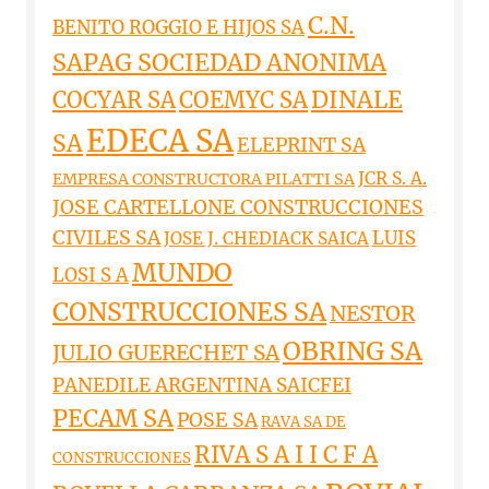
C.N.
BENITO ROGGIO E HIJOS SA
SAPAG SOCIEDAD ANONIMA
DINALE
COCYAR SA
COEMYC SA
EDECA SA
SA
ELEPRINT SA
JCR S. A.
EMPRESA CONSTRUCTORA PILATTI SA
JOSE CARTELLONE CONSTRUCCIONES
CIVILES SA
LUIS
JOSE J. CHEDIACK SAICA
MUNDO
LOSI S A
CONSTRUCCIONES SA
NESTOR
OBRING SA
JULIO GUERECHET SA
PANEDILE ARGENTINA SAICFEI
PECAM SA
POSE SA
RAVA SA DE
RIVA S A I I C F A
CONSTRUCCIONES