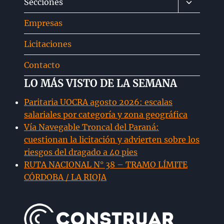
Alternar
Secciones
hijo
menú
Empresas
hijo
Licitaciones
Contacto
LO MÁS VISTO DE LA SEMANA
Paritaria UOCRA agosto 2026: escalas
salariales por categoría y zona geográfica
Vía Navegable Troncal del Paraná:
cuestionan la licitación y advierten sobre los
riesgos del dragado a 40 pies
RUTA NACIONAL N° 38 – TRAMO LÍMITE
CÓRDOBA / LA RIOJA