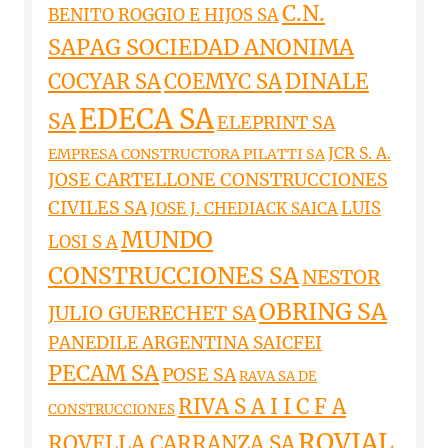
C.N.
BENITO ROGGIO E HIJOS SA
SAPAG SOCIEDAD ANONIMA
DINALE
COCYAR SA
COEMYC SA
EDECA SA
SA
ELEPRINT SA
JCR S. A.
EMPRESA CONSTRUCTORA PILATTI SA
JOSE CARTELLONE CONSTRUCCIONES
CIVILES SA
LUIS
JOSE J. CHEDIACK SAICA
MUNDO
LOSI S A
CONSTRUCCIONES SA
NESTOR
OBRING SA
JULIO GUERECHET SA
PANEDILE ARGENTINA SAICFEI
PECAM SA
POSE SA
RAVA SA DE
RIVA S A I I C F A
CONSTRUCCIONES
ROVIAL
ROVELLA CARRANZA SA