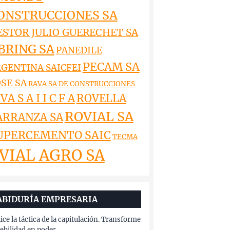
ONSTRUCCIONES SA
ESTOR JULIO GUERECHET SA
BRING SA
PANEDILE
PECAM SA
GENTINA SAICFEI
SE SA
RAVA SA DE CONSTRUCCIONES
VA S A I I C F A
ROVELLA
ROVIAL SA
ARRANZA SA
UPERCEMENTO SAIC
TECMA
VIAL AGRO SA
ABIDURÍA EMPRESARIA
lice la táctica de la capitulación. Transforme
debilidad en poder