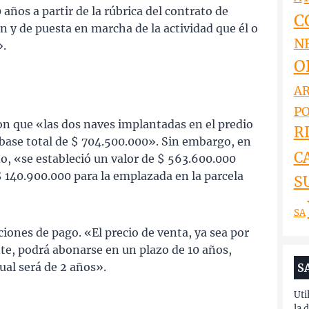
 años a partir de la rúbrica del contrato de
C
n y de puesta en marcha de la actividad que él o
N
».
O
AR
PO
ron que «las dos naves implantadas en el predio
RI
r base total de $ 704.500.000». Sin embargo, en
C
o, «se estableció un valor de $ 563.600.000
 $ 140.900.000 para la emplazada en la parcela
S
SA
ciones de pago. «El precio de venta, ya sea por
te, podrá abonarse en un plazo de 10 años,
cual será de 2 años».
S
Uti
la 