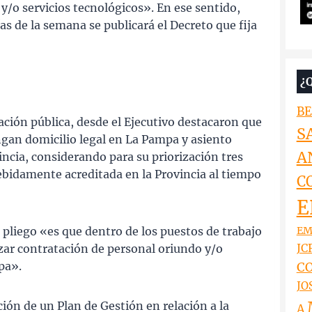
, y/o servicios tecnológicos». En ese sentido,
s de la semana se publicará el Decreto que fija
¿
BE
itación pública, desde el Ejecutivo destacaron que
S
ngan domicilio legal en La Pampa y asiento
A
incia, considerando para su priorización tres
bidamente acreditada en la Provincia al tiempo
C
E
EM
l pliego «es que dentro de los puestos de trabajo
JCR
zar contratación de personal oriundo y/o
pa».
CO
JO
ción de un Plan de Gestión en relación a la
A