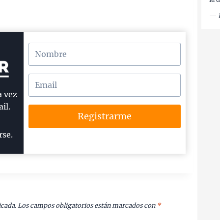
—
a vez
il.
Registrarme
rse.
icada.
Los campos obligatorios están marcados con
*