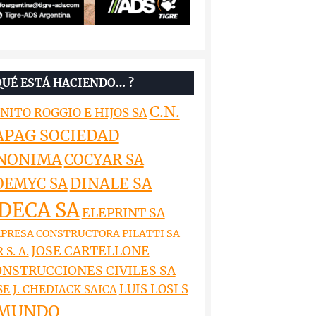
QUÉ ESTÁ HACIENDO… ?
C.N.
NITO ROGGIO E HIJOS SA
APAG SOCIEDAD
NONIMA
COCYAR SA
DINALE SA
OEMYC SA
DECA SA
ELEPRINT SA
PRESA CONSTRUCTORA PILATTI SA
JOSE CARTELLONE
 S. A.
NSTRUCCIONES CIVILES SA
LUIS LOSI S
SE J. CHEDIACK SAICA
MUNDO