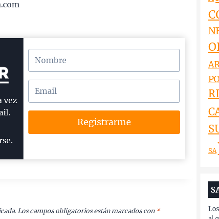
a.com
C
N
O
AR
PO
RI
a vez
C
il.
Registrarme
S
rse.
SA
S
Los
icada.
Los campos obligatorios están marcados con
*
al 