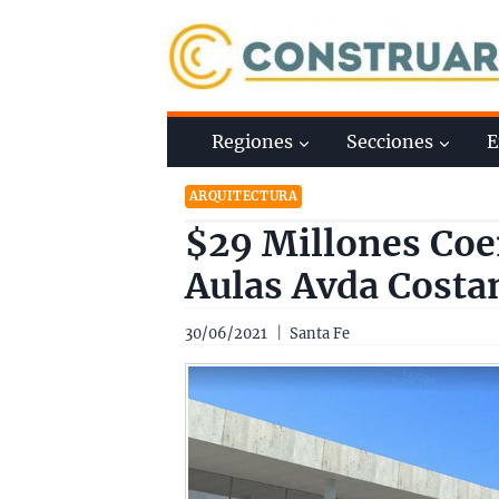
Saltar
al
contenido
Regiones
Secciones
E
ARQUITECTURA
$29 Millones Coem
Aulas Avda Costa
30/06/2021
Santa Fe