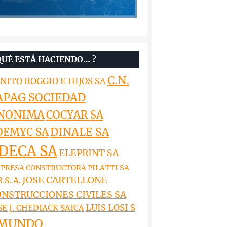
QUÉ ESTÁ HACIENDO… ?
C.N.
NITO ROGGIO E HIJOS SA
APAG SOCIEDAD
NONIMA
COCYAR SA
DINALE SA
OEMYC SA
DECA SA
ELEPRINT SA
PRESA CONSTRUCTORA PILATTI SA
JOSE CARTELLONE
 S. A.
NSTRUCCIONES CIVILES SA
LUIS LOSI S
SE J. CHEDIACK SAICA
MUNDO