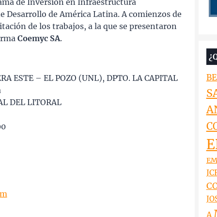
ama de Inversión en Infraestructura
de Desarrollo de América Latina. A comienzos de
itación de los trabajos, a la que se presentaron
firma
Coemyc SA
.
¿
BE
RA ESTE – EL POZO (UNL), DPTO. LA CAPITAL
a
S
AL DEL LITORAL
A
C
00
E
EM
JCR
CO
om
JO
A