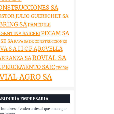
ONSTRUCCIONES SA
ESTOR JULIO GUERECHET SA
BRING SA
PANEDILE
PECAM SA
GENTINA SAICFEI
SE SA
RAVA SA DE CONSTRUCCIONES
VA S A I I C F A
ROVELLA
ROVIAL SA
ARRANZA SA
UPERCEMENTO SAIC
TECMA
VIAL AGRO SA
ABIDURÍA EMPRESARIA
 hombres ofenden antes al que aman que
que temen