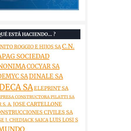
QUÉ ESTÁ HACIENDO… ?
C.N.
NITO ROGGIO E HIJOS SA
APAG SOCIEDAD
NONIMA
COCYAR SA
DINALE SA
OEMYC SA
DECA SA
ELEPRINT SA
PRESA CONSTRUCTORA PILATTI SA
JOSE CARTELLONE
 S. A.
NSTRUCCIONES CIVILES SA
LUIS LOSI S
SE J. CHEDIACK SAICA
MUNDO