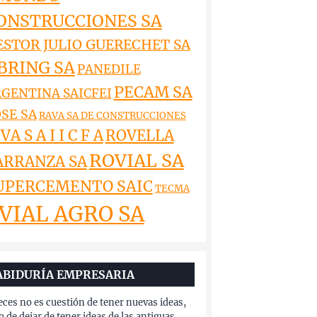
ONSTRUCCIONES SA
ESTOR JULIO GUERECHET SA
BRING SA
PANEDILE
PECAM SA
GENTINA SAICFEI
SE SA
RAVA SA DE CONSTRUCCIONES
VA S A I I C F A
ROVELLA
ROVIAL SA
ARRANZA SA
UPERCEMENTO SAIC
TECMA
VIAL AGRO SA
ABIDURÍA EMPRESARIA
eces no es cuestión de tener nuevas ideas,
o de dejar de tener ideas de las antiguas