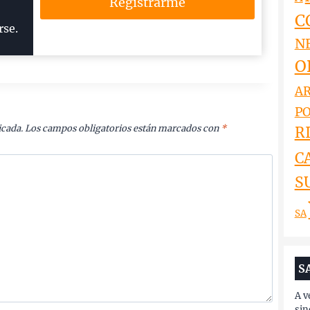
Registrarme
C
rse.
N
O
AR
PO
icada.
Los campos obligatorios están marcados con
*
RI
C
S
SA
S
A v
sin