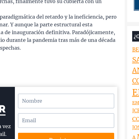
chas, finalmente tuvo su cubierta con un
aradigmática del retardo y la ineficiencia, pero
ar. Y aunque la parte estructural esta
cha de inauguración definitiva. Paradójicamente,
¿
 dio durante la pandemia tras más de una década
ospechas.
BE
S
A
C
E
EM
JCR
CO
a vez
JO
il.
A