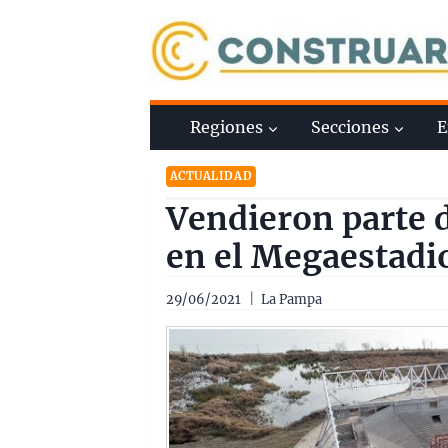
Saltar
al
contenido
Regiones
Secciones
E
ACTUALIDAD
Vendieron parte d
en el Megaestadi
29/06/2021
La Pampa