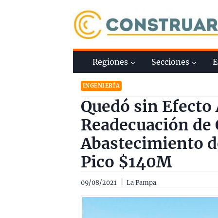
Saltar
al
contenido
Regiones
Secciones
E
INGENIERÍA
Quedó sin Efecto
Readecuación de 
Abastecimiento d
Pico $140M
09/08/2021
La Pampa