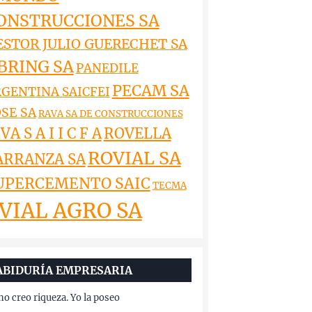
ONSTRUCCIONES SA
ESTOR JULIO GUERECHET SA
BRING SA
PANEDILE
PECAM SA
GENTINA SAICFEI
SE SA
RAVA SA DE CONSTRUCCIONES
VA S A I I C F A
ROVELLA
ROVIAL SA
ARRANZA SA
UPERCEMENTO SAIC
TECMA
VIAL AGRO SA
ABIDURÍA EMPRESARIA
no creo riqueza. Yo la poseo