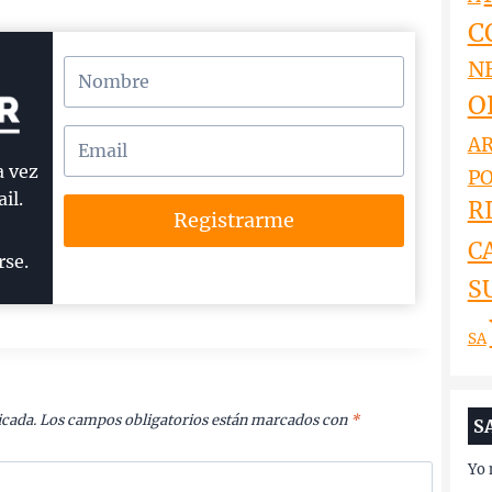
C
N
O
AR
a vez
PO
il.
RI
Registrarme
C
rse.
S
SA
icada.
Los campos obligatorios están marcados con
*
S
Yo 