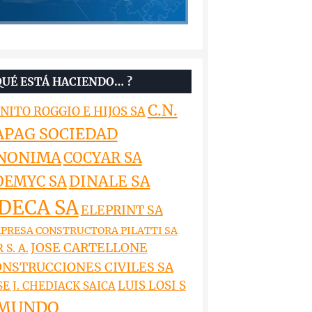
QUÉ ESTÁ HACIENDO… ?
C.N.
NITO ROGGIO E HIJOS SA
APAG SOCIEDAD
NONIMA
COCYAR SA
DINALE SA
OEMYC SA
DECA SA
ELEPRINT SA
PRESA CONSTRUCTORA PILATTI SA
JOSE CARTELLONE
 S. A.
NSTRUCCIONES CIVILES SA
LUIS LOSI S
SE J. CHEDIACK SAICA
MUNDO