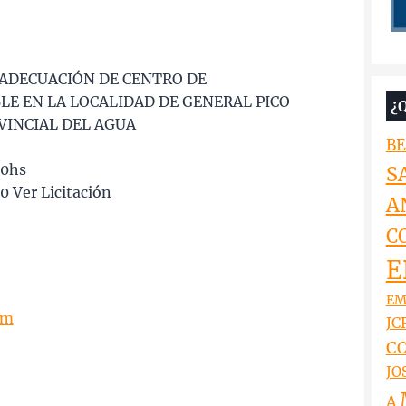
EADECUACIÓN DE CENTRO DE
E EN LA LOCALIDAD DE GENERAL PICO
¿
VINCIAL DEL AGUA
BE
00hs
S
0 Ver Licitación
A
C
E
EM
om
JCR
CO
JO
A