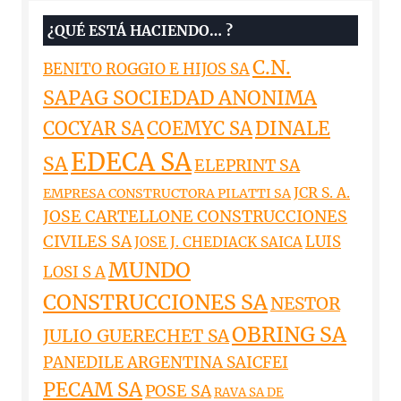
¿QUÉ ESTÁ HACIENDO… ?
C.N.
BENITO ROGGIO E HIJOS SA
SAPAG SOCIEDAD ANONIMA
DINALE
COCYAR SA
COEMYC SA
EDECA SA
SA
ELEPRINT SA
JCR S. A.
EMPRESA CONSTRUCTORA PILATTI SA
JOSE CARTELLONE CONSTRUCCIONES
CIVILES SA
LUIS
JOSE J. CHEDIACK SAICA
MUNDO
LOSI S A
CONSTRUCCIONES SA
NESTOR
OBRING SA
JULIO GUERECHET SA
PANEDILE ARGENTINA SAICFEI
PECAM SA
POSE SA
RAVA SA DE