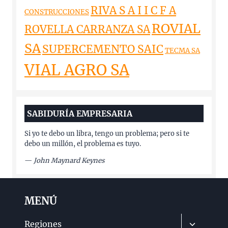
RIVA S A I I C F A
CONSTRUCCIONES
ROVIAL
ROVELLA CARRANZA SA
SA
SUPERCEMENTO SAIC
TECMA SA
VIAL AGRO SA
SABIDURÍA EMPRESARIA
Si yo te debo un libra, tengo un problema; pero si te
debo un millón, el problema es tuyo.
—
John Maynard Keynes
MENÚ
Alternar
Regiones