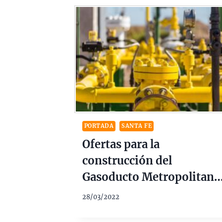
PORTADA
SANTA FE
Ofertas para la
construcción del
Gasoducto Metropolitano
$2.500M
28/03/2022