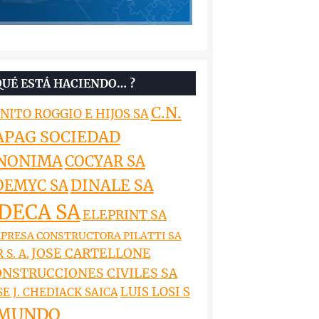
QUÉ ESTÁ HACIENDO… ?
C.N.
NITO ROGGIO E HIJOS SA
APAG SOCIEDAD
NONIMA
COCYAR SA
DINALE SA
OEMYC SA
DECA SA
ELEPRINT SA
PRESA CONSTRUCTORA PILATTI SA
JOSE CARTELLONE
 S. A.
NSTRUCCIONES CIVILES SA
LUIS LOSI S
SE J. CHEDIACK SAICA
MUNDO