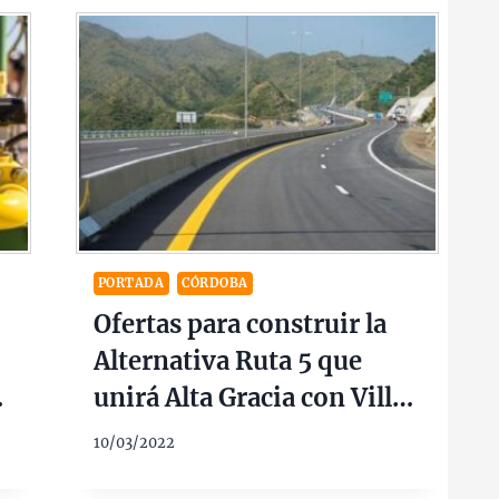
PORTADA
CÓRDOBA
Ofertas para construir la
Alternativa Ruta 5 que
unirá Alta Gracia con Villa
Ciudad América $1.450M
10/03/2022