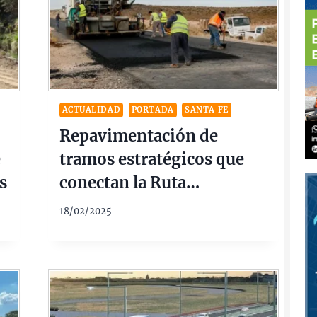
ACTUALIDAD
PORTADA
SANTA FE
Repavimentación de
e
tramos estratégicos que
s
conectan la Ruta
Provincial N° 23 con la
18/02/2025
Ruta Provincial N° 39