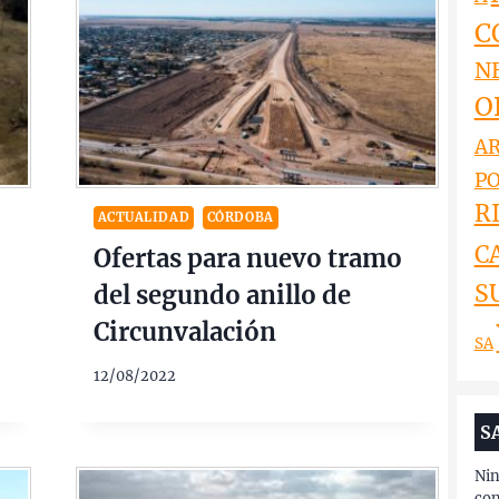
C
N
O
AR
PO
RI
ACTUALIDAD
CÓRDOBA
C
Ofertas para nuevo tramo
S
del segundo anillo de
Circunvalación
SA
12/08/2022
S
Nin
con