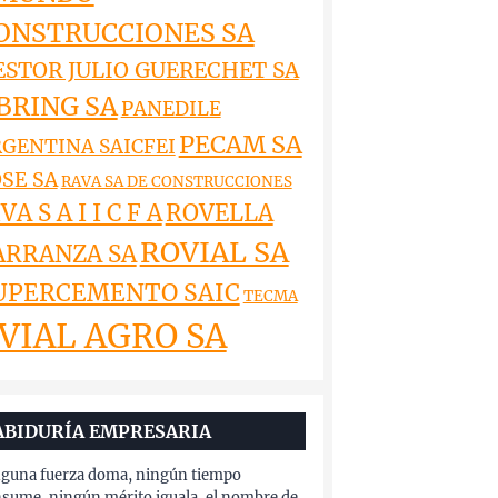
ONSTRUCCIONES SA
ESTOR JULIO GUERECHET SA
BRING SA
PANEDILE
PECAM SA
GENTINA SAICFEI
SE SA
RAVA SA DE CONSTRUCCIONES
VA S A I I C F A
ROVELLA
ROVIAL SA
ARRANZA SA
UPERCEMENTO SAIC
TECMA
VIAL AGRO SA
ABIDURÍA EMPRESARIA
guna fuerza doma, ningún tiempo
sume, ningún mérito iguala, el nombre de