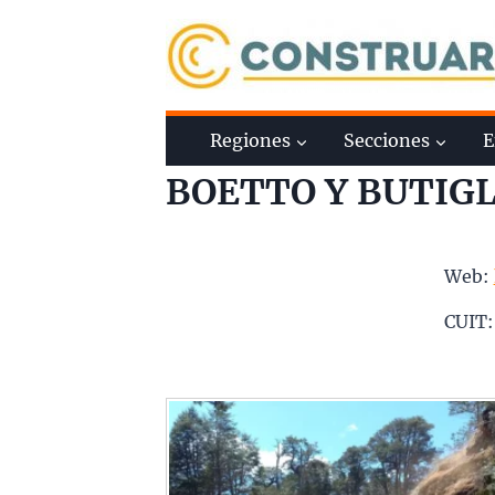
Saltar
al
contenido
Regiones
Secciones
E
BOETTO Y BUTIGL
Web:
CUIT