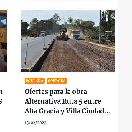
PORTADA
CÓRDOBA
n
Ofertas para la obra
8
Alternativa Ruta 5 entre
Alta Gracia y Villa Ciudad
América $2900M
15/02/2022