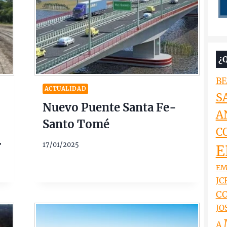
¿
BE
ACTUALIDAD
S
Nuevo Puente Santa Fe-
A
Santo Tomé
C
17/01/2025
E
EM
JCR
CO
JO
A