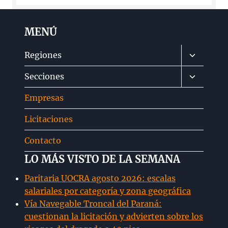
MENÚ
Alternar
Regiones
menú
Alternar
Secciones
hijo
menú
Empresas
hijo
Licitaciones
Contacto
LO MÁS VISTO DE LA SEMANA
Paritaria UOCRA agosto 2026: escalas
salariales por categoría y zona geográfica
Vía Navegable Troncal del Paraná:
cuestionan la licitación y advierten sobre los