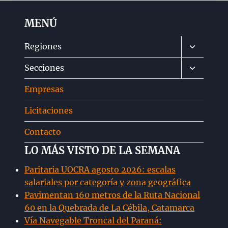
MENÚ
Alternar
Regiones
menú
Alternar
Secciones
hijo
menú
Empresas
hijo
Licitaciones
Contacto
LO MÁS VISTO DE LA SEMANA
Paritaria UOCRA agosto 2026: escalas
salariales por categoría y zona geográfica
Pavimentan 160 metros de la Ruta Nacional
60 en la Quebrada de La Cébila, Catamarca
Vía Navegable Troncal del Paraná: