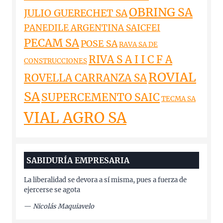
OBRING SA
JULIO GUERECHET SA
PANEDILE ARGENTINA SAICFEI
PECAM SA
POSE SA
RAVA SA DE
RIVA S A I I C F A
CONSTRUCCIONES
ROVIAL
ROVELLA CARRANZA SA
SA
SUPERCEMENTO SAIC
TECMA SA
VIAL AGRO SA
SABIDURÍA EMPRESARIA
La liberalidad se devora a sí misma, pues a fuerza de
ejercerse se agota
—
Nicolás Maquiavelo