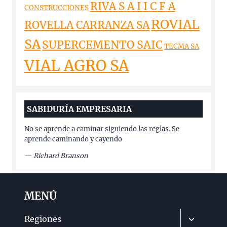
RIVA S A I I C F A
CONSTRUCCIONES
ROVIAL
ROVELLA CARRANZA SA
SA
SUPERCEMENTO SAIC
TECMA SA
VIAL AGRO SA
SABIDURÍA EMPRESARIA
No se aprende a caminar siguiendo las reglas. Se
aprende caminando y cayendo
—
Richard Branson
MENÚ
Alternar
Regiones