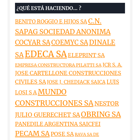
¿QUÉ ESTÁ HACIENDO… ?
C.N.
BENITO ROGGIO E HIJOS SA
SAPAG SOCIEDAD ANONIMA
DINALE
COCYAR SA
COEMYC SA
EDECA SA
SA
ELEPRINT SA
JCR S. A.
EMPRESA CONSTRUCTORA PILATTI SA
JOSE CARTELLONE CONSTRUCCIONES
CIVILES SA
LUIS
JOSE J. CHEDIACK SAICA
MUNDO
LOSI S A
CONSTRUCCIONES SA
NESTOR
OBRING SA
JULIO GUERECHET SA
PANEDILE ARGENTINA SAICFEI
PECAM SA
POSE SA
RAVA SA DE