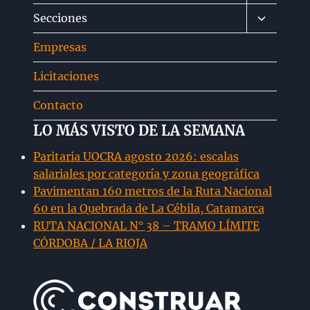
menú
Alternar
Secciones
hijo
menú
Empresas
hijo
Licitaciones
Contacto
LO MÁS VISTO DE LA SEMANA
Paritaria UOCRA agosto 2026: escalas
salariales por categoría y zona geográfica
Pavimentan 160 metros de la Ruta Nacional
60 en la Quebrada de La Cébila, Catamarca
RUTA NACIONAL N° 38 – TRAMO LÍMITE
CÓRDOBA / LA RIOJA