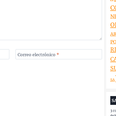
C
N
O
AR
PO
RI
Correo electrónico
*
C
S
SA
S
3 c
éxi