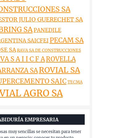
ONSTRUCCIONES SA
ESTOR JULIO GUERECHET SA
BRING SA
PANEDILE
PECAM SA
GENTINA SAICFEI
SE SA
RAVA SA DE CONSTRUCCIONES
VA S A I I C F A
ROVELLA
ROVIAL SA
ARRANZA SA
UPERCEMENTO SAIC
TECMA
VIAL AGRO SA
ABIDURÍA EMPRESARIA
osas muy sencillas se necesitan para tener
to en un negocio: conocer tu producto