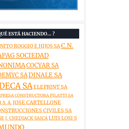
QUÉ ESTÁ HACIENDO… ?
C.N.
NITO ROGGIO E HIJOS SA
APAG SOCIEDAD
NONIMA
COCYAR SA
DINALE SA
OEMYC SA
DECA SA
ELEPRINT SA
PRESA CONSTRUCTORA PILATTI SA
JOSE CARTELLONE
 S. A.
NSTRUCCIONES CIVILES SA
LUIS LOSI S
SE J. CHEDIACK SAICA
MUNDO