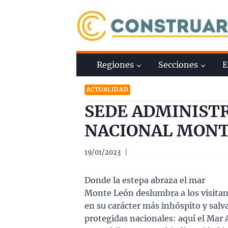
Saltar
al
contenido
Regiones
Secciones
E
ACTUALIDAD
SEDE ADMINISTR
NACIONAL MONT
19/01/2023
Donde la estepa abraza el mar
Monte León deslumbra a los visitan
en su carácter más inhóspito y salva
protegidas nacionales: aquí el Mar 