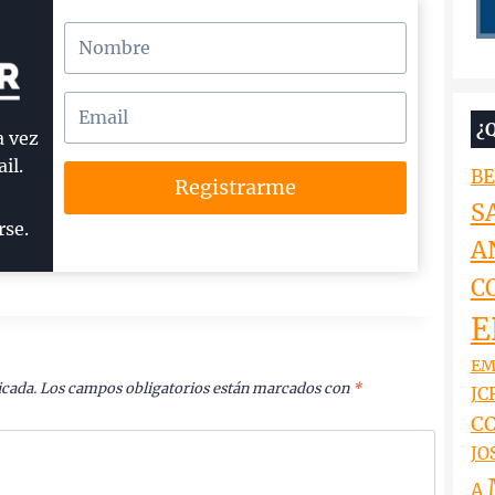
¿
a vez
il.
BE
Registrarme
S
rse.
A
C
E
EM
icada.
Los campos obligatorios están marcados con
*
JCR
CO
JO
A