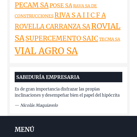
PECAM SA
POSE SA
RAVA SA DE
RIVA S A I I C F A
CONSTRUCCIONES
ROVIAL
ROVELLA CARRANZA SA
SA
SUPERCEMENTO SAIC
TECMA SA
VIAL AGRO SA
SABIDURÍA EMPRESARIA
Es de gran importancia disfrazar las propias
inclinaciones y desempeñar bien el papel del hipócrita
—
Nicolás Maquiavelo
MENÚ