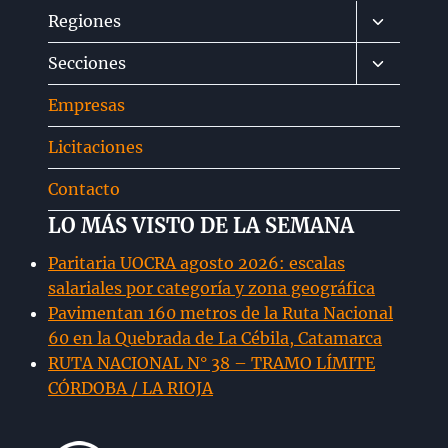
Alternar
Regiones
menú
Alternar
Secciones
hijo
menú
Empresas
hijo
Licitaciones
Contacto
LO MÁS VISTO DE LA SEMANA
Paritaria UOCRA agosto 2026: escalas
salariales por categoría y zona geográfica
Pavimentan 160 metros de la Ruta Nacional
60 en la Quebrada de La Cébila, Catamarca
RUTA NACIONAL N° 38 – TRAMO LÍMITE
CÓRDOBA / LA RIOJA