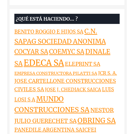
¿QUÉ ESTÁ HACIENDO… ?
C.N.
BENITO ROGGIO E HIJOS SA
SAPAG SOCIEDAD ANONIMA
DINALE
COCYAR SA
COEMYC SA
EDECA SA
SA
ELEPRINT SA
JCR S. A.
EMPRESA CONSTRUCTORA PILATTI SA
JOSE CARTELLONE CONSTRUCCIONES
CIVILES SA
LUIS
JOSE J. CHEDIACK SAICA
MUNDO
LOSI S A
CONSTRUCCIONES SA
NESTOR
OBRING SA
JULIO GUERECHET SA
PANEDILE ARGENTINA SAICFEI