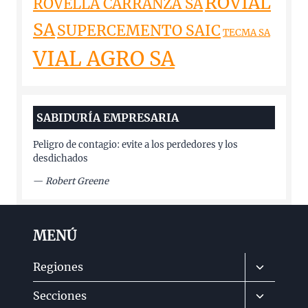
ROVIAL
ROVELLA CARRANZA SA
SA
SUPERCEMENTO SAIC
TECMA SA
VIAL AGRO SA
SABIDURÍA EMPRESARIA
Peligro de contagio: evite a los perdedores y los
desdichados
—
Robert Greene
MENÚ
Alternar
Regiones
menú
Alternar
Secciones
hijo