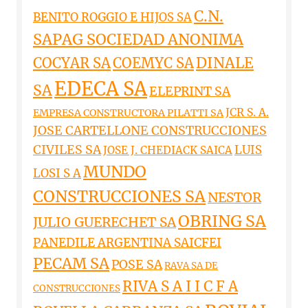
C.N.
BENITO ROGGIO E HIJOS SA
SAPAG SOCIEDAD ANONIMA
DINALE
COCYAR SA
COEMYC SA
EDECA SA
SA
ELEPRINT SA
JCR S. A.
EMPRESA CONSTRUCTORA PILATTI SA
JOSE CARTELLONE CONSTRUCCIONES
CIVILES SA
LUIS
JOSE J. CHEDIACK SAICA
MUNDO
LOSI S A
CONSTRUCCIONES SA
NESTOR
OBRING SA
JULIO GUERECHET SA
PANEDILE ARGENTINA SAICFEI
PECAM SA
POSE SA
RAVA SA DE
RIVA S A I I C F A
CONSTRUCCIONES