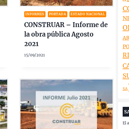
C
INFORMES
PORTADA
ESTADO NACIONAL
N
CONSTRUAR – Informe de
O
la obra pública Agosto
AR
2021
PO
RI
15/09/2021
C
S
SA
S
El 