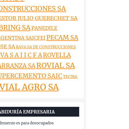
ONSTRUCCIONES SA
ESTOR JULIO GUERECHET SA
BRING SA
PANEDILE
PECAM SA
GENTINA SAICFEI
SE SA
RAVA SA DE CONSTRUCCIONES
VA S A I I C F A
ROVELLA
ROVIAL SA
ARRANZA SA
UPERCEMENTO SAIC
TECMA
VIAL AGRO SA
ABIDURÍA EMPRESARIA
almuerzo es para desocupados