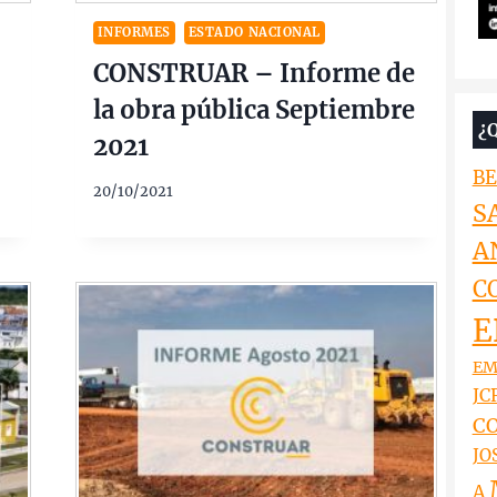
INFORMES
ESTADO NACIONAL
CONSTRUAR – Informe de
la obra pública Septiembre
¿
2021
BE
20/10/2021
S
A
C
E
EM
JCR
CO
JO
A