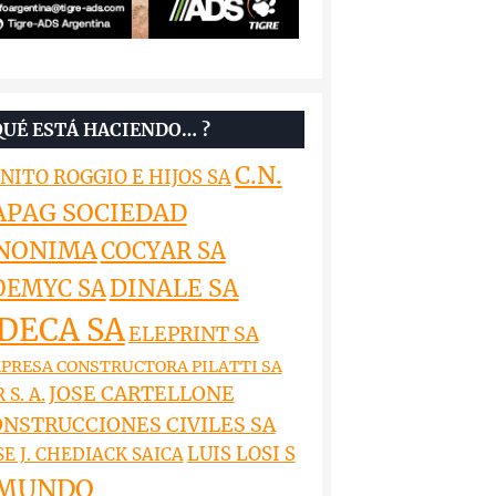
QUÉ ESTÁ HACIENDO… ?
C.N.
NITO ROGGIO E HIJOS SA
APAG SOCIEDAD
NONIMA
COCYAR SA
DINALE SA
OEMYC SA
DECA SA
ELEPRINT SA
PRESA CONSTRUCTORA PILATTI SA
JOSE CARTELLONE
 S. A.
NSTRUCCIONES CIVILES SA
LUIS LOSI S
SE J. CHEDIACK SAICA
MUNDO