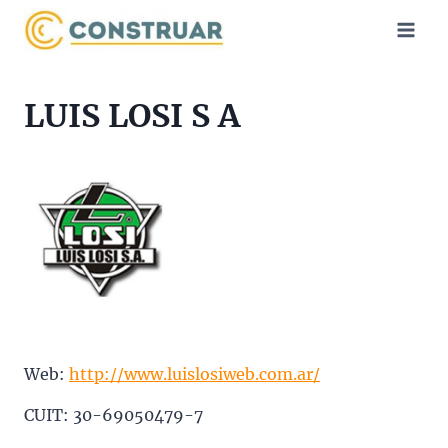
Saltar
al
contenido
LUIS LOSI S A
Web:
http://www.luislosiweb.com.ar/
CUIT: 30-69050479-7