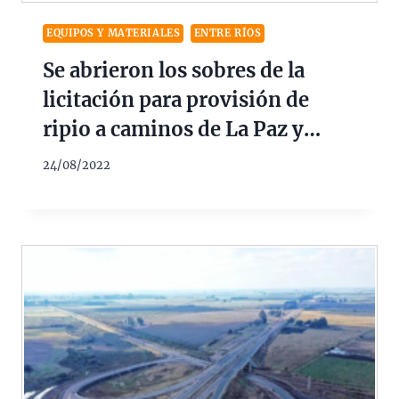
EQUIPOS Y MATERIALES
ENTRE RÍOS
Se abrieron los sobres de la
licitación para provisión de
ripio a caminos de La Paz y
Federal $32M
24/08/2022