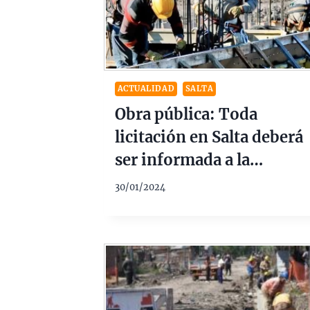
ACTUALIDAD
SALTA
Obra pública: Toda
licitación en Salta deberá
ser informada a la
Secretaría de
30/01/2024
Contrataciones