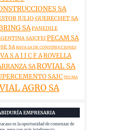
ONSTRUCCIONES SA
ESTOR JULIO GUERECHET SA
BRING SA
PANEDILE
PECAM SA
GENTINA SAICFEI
SE SA
RAVA SA DE CONSTRUCCIONES
VA S A I I C F A
ROVELLA
ROVIAL SA
ARRANZA SA
UPERCEMENTO SAIC
TECMA
VIAL AGRO SA
ABIDURÍA EMPRESARIA
fracaso es la oportunidad de comenzar de
vo, pero con más inteligencia