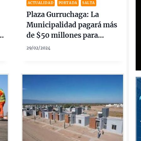
ACTUALIDAD
PORTADA
SALTA
Plaza Gurruchaga: La
Municipalidad pagará más
de $50 millones para
ampliar el desagüe pluvial
29/02/2024