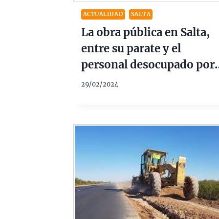
ACTUALIDAD
SALTA
La obra pública en Salta,
entre su parate y el
personal desocupado por
el ajuste de Nación
29/02/2024