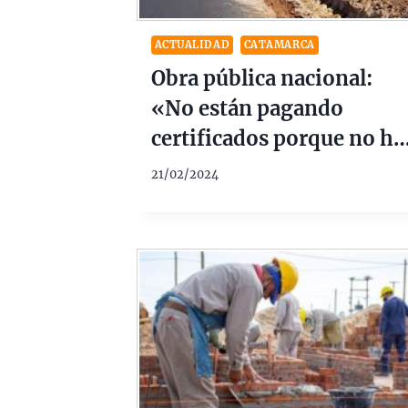
ACTUALIDAD
CATAMARCA
Obra pública nacional:
«No están pagando
certificados porque no ha
quien firme»
21/02/2024