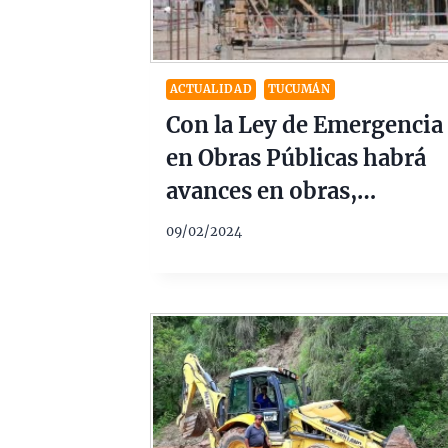
ACTUALIDAD
TUCUMÁN
Con la Ley de Emergencia
en Obras Públicas habrá
avances en obras,
cumplimiento contractua
09/02/2024
y reactivación del empleo