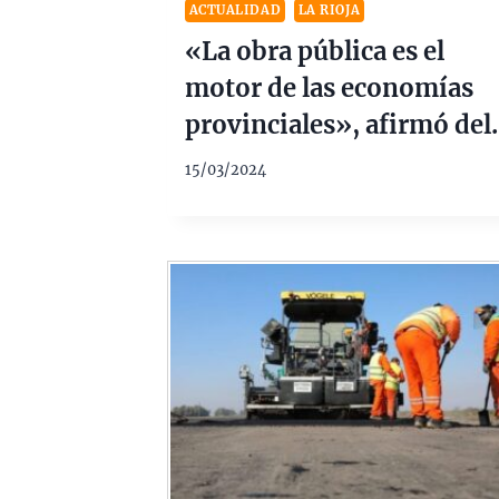
ACTUALIDAD
LA RIOJA
«La obra pública es el
motor de las economías
provinciales», afirmó del
Moral
15/03/2024