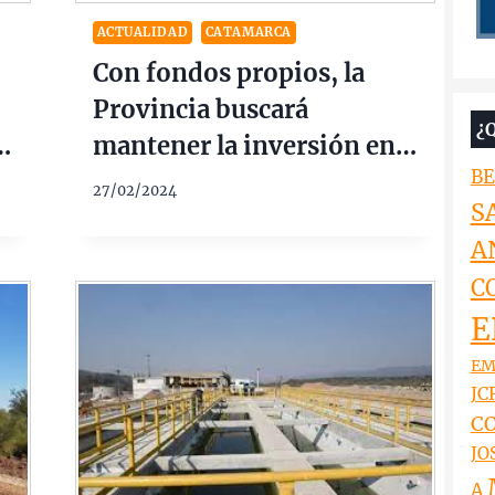
ACTUALIDAD
CATAMARCA
Con fondos propios, la
Provincia buscará
¿
mantener la inversión en
BE
viviendas
27/02/2024
S
A
C
E
EM
JCR
CO
JO
A