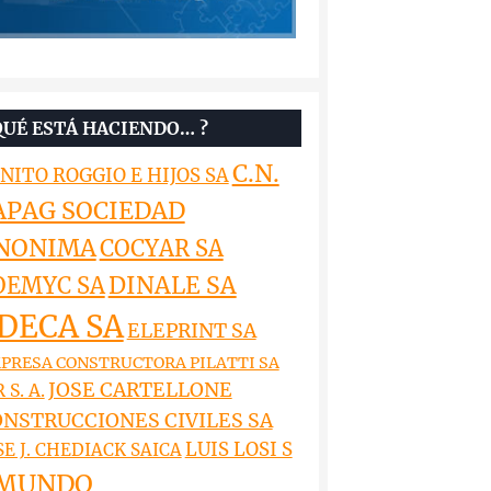
QUÉ ESTÁ HACIENDO… ?
C.N.
NITO ROGGIO E HIJOS SA
APAG SOCIEDAD
NONIMA
COCYAR SA
DINALE SA
OEMYC SA
DECA SA
ELEPRINT SA
PRESA CONSTRUCTORA PILATTI SA
JOSE CARTELLONE
 S. A.
NSTRUCCIONES CIVILES SA
LUIS LOSI S
SE J. CHEDIACK SAICA
MUNDO